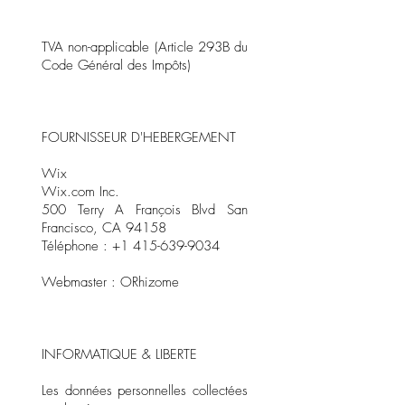
TVA non-applicable (Article 293B du
Code Général des Impôts)
FOURNISSEUR D'HEBERGEMENT
Wix
Wix.com Inc.
500 Terry A François Blvd San
Francisco, CA 94158
Téléphone : +1 415-639-9034
Webmaster :
ORhizome
INFORMATIQUE & LIBERTE
Les données personnelles collectées